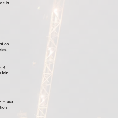
 de la
ration—
ies.
 le
 loin
—
CH — aux
tion