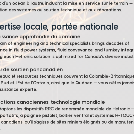
 d’un océan à l’autre, incluant la mise en service sur le terrain —
ion des systèmes au soutien technique et aux réparations.
rtise locale, portée nationale
issance approfondie du domaine
eam of engineering and technical specialists brings decades of
nce in fluid power systems, fluid conveyance, and turnkey integ
g each Hetronic solution is optimized for Canada’s diverse industr
u de soutien pancanadien
eaux et ressources techniques couvrent la Colombie-Britannique,
 Sud et l’Est de l’Ontario, ainsi que le Québec — vous n’êtes jamais
ssistance experte.
ations canadiennes, technologie mondiale
aptons les dispositifs RRC de renommée mondiale de Hetronic 
portatifs, à poignée pistolet, boîtier ventral et systèmes H-TOU
 canadiens, qu’il s’agisse de sites miniers éloignés ou de manuten
.