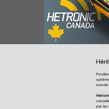
Héri
Fondée 
système
monde.
Hetron
canadie
par les