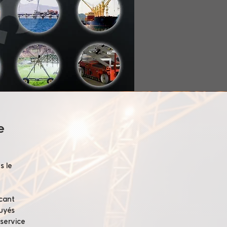
e
s le
icant
uyés
 service