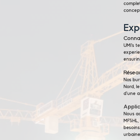
complet
concept
Expe
Conna
UMI’s t
experie
ensurin
Résea
Nos bur
Nord, le
d’une a
Applic
Nous ad
MFSHL, 
besoins
urbaine