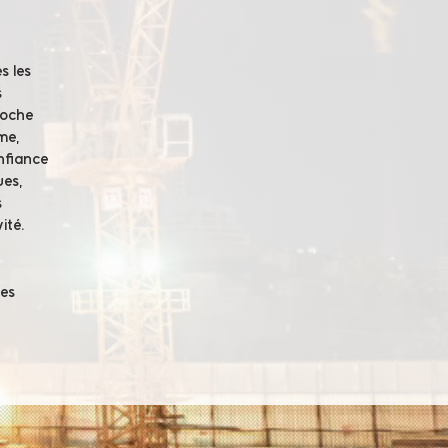
s les
s
roche
me,
onfiance
ues,
s
ité.
es