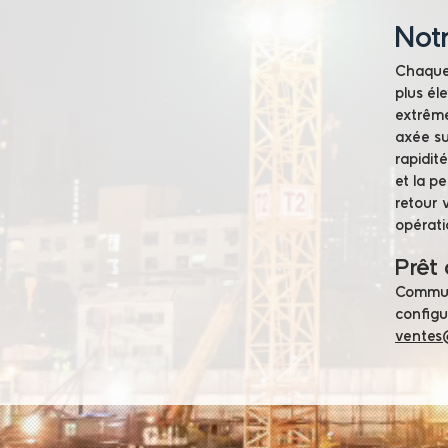
Not
Chaque 
plus él
extrême
axée su
rapidit
et la p
retour 
opérati
Prêt 
Commun
configu
ventes