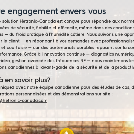
re engagement envers vous
solution Hetronic-Canada est conçue pour répondre aux norme
evées de sécurité, fiabilité et efficacité, même dans des condition
s — du froid arctique à l’humidité côtière. Nous suivons une app
r le client — en répondant à vos demandes avec professionnalis
é et courtoisie — car des partenariats durables reposent sur la c
erformance. Grâce à l’innovation continue — diagnostics numériq
vidéo, gestion avancée des fréquences RF — nous maintenons le
ons canadiennes à l’avant-garde de la sécurité et de la productiv
à en savoir plus?
iquez avec notre équipe canadienne pour des études de cas, d
rations personnalisées et des démonstrations sur site :
@hetronic-canada.com