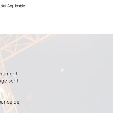
Not Applicable
ièrement
age sont
ssance de