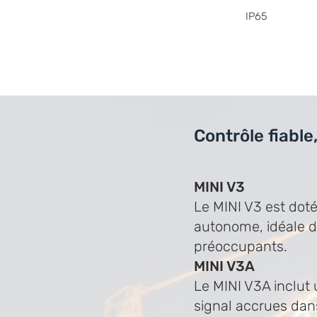
IP65
Contrôle fiable,
MINI V3
Le MINI V3 est dot
autonome, idéale d
préoccupants.
MINI V3A
Le MINI V3A inclut
signal accrues dans