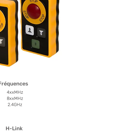
Fréquences
4xxMHz
8xxMHz
2.4GHz
H-Link