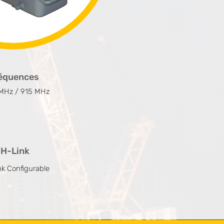
équences
MHz / 915 MHz
H-Link
nk Configurable