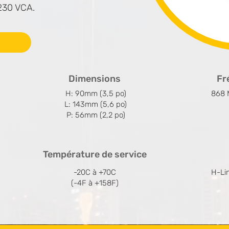
230 VCA.
Dimensions
Fr
H: 90mm (3,5 po)
868 
L: 143mm (5,6 po)
P: 56mm (2,2 po)
Température de service
-20C à +70C
H-Li
(-4F à +158F)