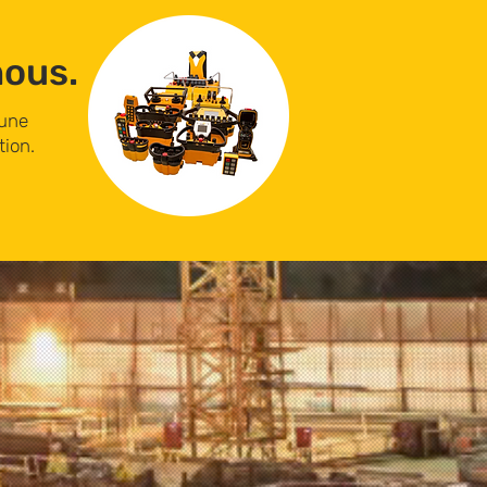
nous.
 une
tion.