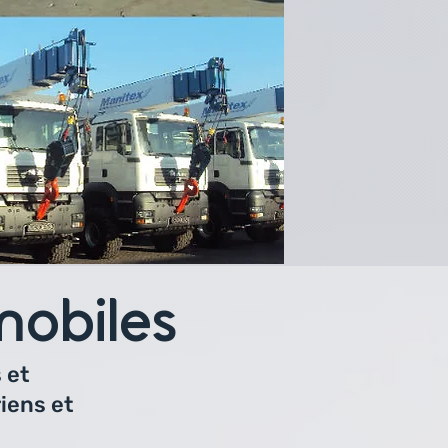
obiles
 et
iens et