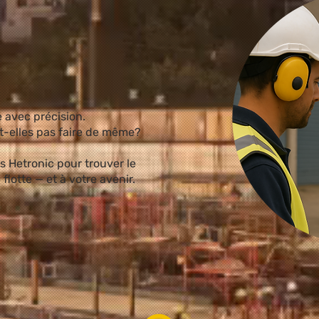
 avec précision.
-elles pas faire de même?
s Hetronic pour trouver le
flotte — et à votre avenir.