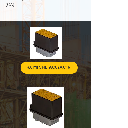
(CA).
RX MFSHL AC8/AC16