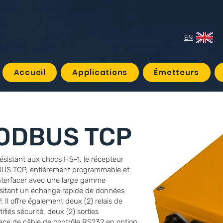
EN
Accueil
Applications
Émetteurs
ODBUS TCP
résistant aux chocs HS-1, le récepteur
BUS TCP, entièrement programmable et
interfacer avec une large gamme
essitant un échange rapide de données
. Il offre également deux (2) relais de
tifiés sécurité, deux (2) sorties
face de câble de contrôle RS232 en option.