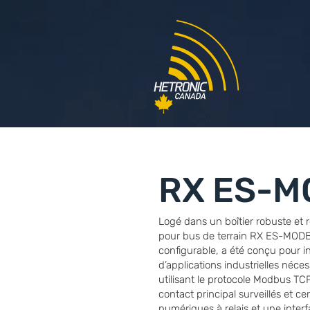
RX ES-M
Logé dans un boîtier robuste et 
pour bus de terrain RX ES-MOD
configurable, a été conçu pour 
d’applications industrielles néc
utilisant le protocole Modbus TCP
contact principal surveillés et cer
numériques à relais et une inter