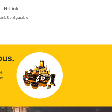
H-Link
Link Configurable
ous.
ne
on.