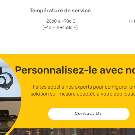
Température de service
-20oC à +70o C
H-
(-4o F à +158o F)
Personnalisez-le avec n
Faites appel à nos experts pour configurer u
solution sur mesure adaptée à votre applicati
Contact Us